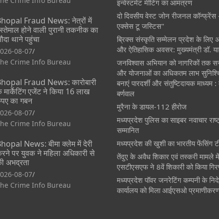
he Crime Info Bureau
इन्वेस्टमेंट मीटिंग का आमंत्रण
दो दिवसीय वेस्ट जोन रीजनल कॉन्फ्रेंस - 
hopal Fraud News: नेत्रों में
एक्सेस टू जस्टिस"
स्तेमाल होने वाली पुरानी तकनीक का
ौदा थाने पहुंचा
ब्रिक्स संस्कृति सम्मेलन प्रदेश के लिए अत
और ऐतिहासिक अवसर: मुख्यमंत्री डॉ. य
026-08-07
he Crime Info Bureau
जनविश्वास अभियान को नागरिकों तक सर
और योजनाओं का अधिकतम लाभ सुनिश्च
hopal Fraud News: कारोबारी
बनाएं पारदर्शी और संतुष्टिदायक माध्यम :
े मार्केटिंग एजेंट ने किया 16 लाख
बर्णवाल
ुपए का गबन
मुरैना के डायल-112 हीरोज
026-08-07
मध्यप्रदेश पुलिस का साइबर नवाचार राष्ट
he Crime Info Bureau
सम्मानित
hopal News: बीमा क्लेम में देरी
मध्यप्रदेश की खुशी का भारतीय फेंसिंग ट
रने पर युवक ने महिला अधिकारी से
तेंदुए के अवैध शिकार एवं तस्करी मामले मे
ी अभद्रता
एसटीएसएफ ने 8वें शिकारी को किया गिरफ
026-08-07
मध्यप्रदेश पॉवर जनरेटिंग कम्पनी के नि
he Crime Info Bureau
कार्यालय को मिला आईएसओ प्रमाणीकर