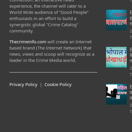
T
experience, the channel will cater to a
World Wide audience of “Good People”
B
इ
enthusiasts in an effort to build a
स
synergistic global "Crime Catalog"
community.
2
T
Thecrimeinfo.com
will create an Internet
based brand (The Internet Network) that
B
news, views and scoop will recognize as a
क
leader in the Crime Media world.
र
2
T
Privacy Policy
|
Cookie Policy
B
क
क
2
T