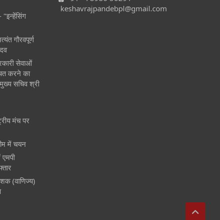
keshavrajpandebpl@gmail.com
"इन्हेंसिंग
्यंत गौरवपूर्ण
ादव
कारी सेवाओं
ित करने का
 मुख्य सचिव श्री
्रीय मंच पर
ीम में चयन
ं एमपी
्तार
देशक (वाणिज्य)
ण