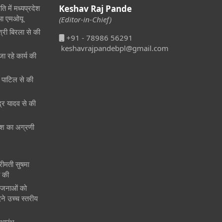
ि में मध्यप्रदेश
Keshav Raj Pande
हुआ एमओयू
(Editor-in-Chief)
श्री बिरला से की
+91 - 78986 56291
keshavrajpandebpl@gmail.com
जा रहे कार्य की
री पाटिल से की
ेंद्र यादव से की
 देश का अग्रणी
श्रीमती सुषमा
त की
ोजनाओं को
ने उच्च स्तरीय
ुभारंभ