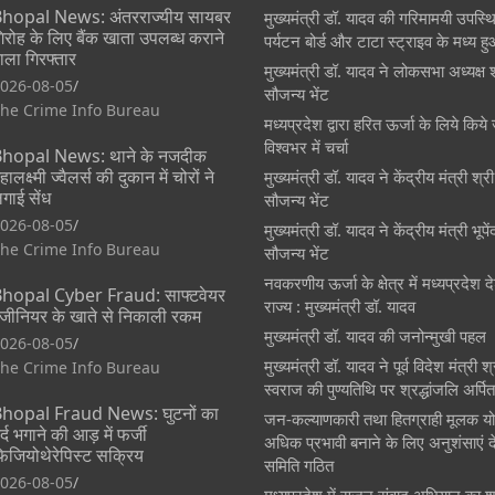
hopal News: अंतरराज्यीय सायबर
मुख्यमंत्री डॉ. यादव की गरिमामयी उपस्थित
िरोह के लिए बैंक खाता उपलब्ध कराने
पर्यटन बोर्ड और टाटा स्ट्राइव के मध्य 
ाला गिरफ्तार
मुख्यमंत्री डॉ. यादव ने लोकसभा अध्यक्ष 
026-08-05
सौजन्य भेंट
he Crime Info Bureau
मध्यप्रदेश द्वारा हरित ऊर्जा के लिये किये 
विश्वभर में चर्चा
hopal News: थाने के नजदीक
हालक्ष्मी ज्वैलर्स की दुकान में चोरों ने
मुख्यमंत्री डॉ. यादव ने केंद्रीय मंत्री श्
गाई सेंध
सौजन्य भेंट
026-08-05
मुख्यमंत्री डॉ. यादव ने केंद्रीय मंत्री भूप
he Crime Info Bureau
सौजन्य भेंट
नवकरणीय ऊर्जा के क्षेत्र में मध्यप्रदेश
hopal Cyber Fraud: साफ्टवेयर
राज्य : मुख्यमंत्री डॉ. यादव
ंजीनियर के खाते से निकाली रकम
मुख्यमंत्री डॉ. यादव की जनोन्मुखी पहल
026-08-05
मुख्यमंत्री डॉ. यादव ने पूर्व विदेश मंत्री 
he Crime Info Bureau
स्वराज की पुण्यतिथि पर श्रद्धांजलि अर्पि
hopal Fraud News: घुटनों का
जन-कल्याणकारी तथा हितग्राही मूलक य
र्द भगाने की आड़ में फर्जी
अधिक प्रभावी बनाने के लिए अनुशंसाएं दे
िजियोथेरेपिस्ट सक्रिय
समिति गठित
026-08-05
मध्यप्रदेश में सृजन संवाद अभियान का श