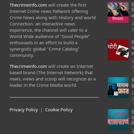
B
Thecrimeinfo.com
will create the first
ग
Internet Crime news Network offering
व
Crime News along with History and world
2
Connection. an interactive news
experience, the channel will cater to a
T
World Wide audience of “Good People”
B
enthusiasts in an effort to build a
म
synergistic global "Crime Catalog"
ल
community.
2
Thecrimeinfo.com
will create an Internet
T
based brand (The Internet Network) that
news, views and scoop will recognize as a
B
leader in the Crime Media world.
इ
2
T
Privacy Policy
|
Cookie Policy
B
द
फ
2