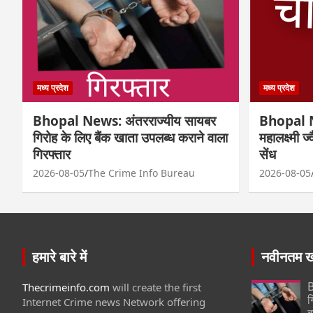
मध्य प्रदेश
मध्य प्रदेश
Bhopal News: अंतरराज्यीय सायबर
Bhopal N
गिरोह के लिए बैंक खाता उपलब्ध कराने वाला
महालक्ष्मी ज
गिरफ्तार
सेंध
2026-08-05
The Crime Info Bureau
2026-08-05
हमारे बारे में
नवीनतम खब
B
Thecrimeinfo.com
will create the first
ग
Internet Crime news Network offering
व