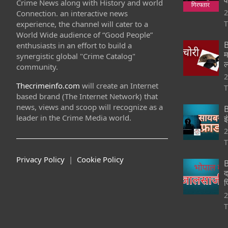
Crime News along with History and world
2
Connection. an interactive news
experience, the channel will cater to a
T
World Wide audience of “Good People”
B
enthusiasts in an effort to build a
म
synergistic global "Crime Catalog"
ल
community.
2
Thecrimeinfo.com
will create an Internet
T
based brand (The Internet Network) that
news, views and scoop will recognize as a
B
leader in the Crime Media world.
इ
2
T
Privacy Policy
|
Cookie Policy
B
द
फ
2
T