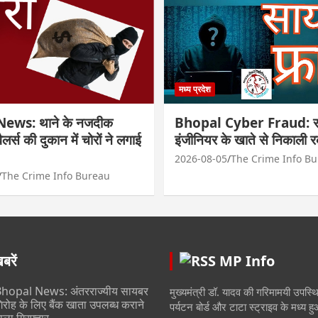
मध्य प्रदेश
ews: थाने के नजदीक
Bhopal Cyber Fraud: सा
्वैलर्स की दुकान में चोरों ने लगाई
इंजीनियर के खाते से निकाली 
2026-08-05
The Crime Info B
The Crime Info Bureau
रें
MP Info
hopal News: अंतरराज्यीय सायबर
मुख्यमंत्री डॉ. यादव की गरिमामयी उपस्थित
िरोह के लिए बैंक खाता उपलब्ध कराने
पर्यटन बोर्ड और टाटा स्ट्राइव के मध्य 
ाला गिरफ्तार