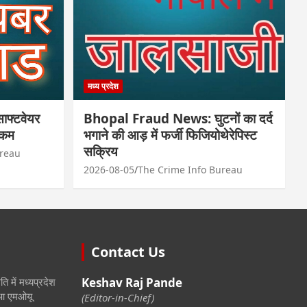
मध्य प्रदेश
फ्टवेयर
Bhopal Fraud News: घुटनों का दर्द
रकम
भगाने की आड़ में फर्जी फिजियोथेरेपिस्ट
सक्रिय
ureau
2026-08-05
The Crime Info Bureau
Contact Us
ि में मध्यप्रदेश
Keshav Raj Pande
हुआ एमओयू
(Editor-in-Chief)