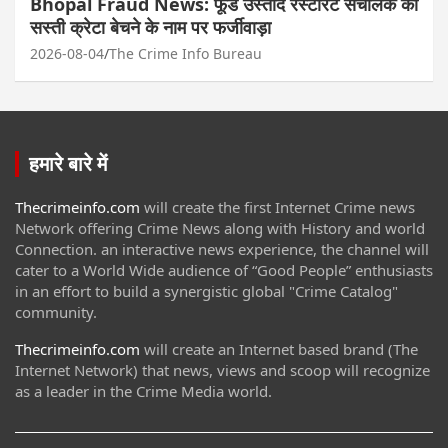
Bhopal Fraud News: फूड उस्ताद रेस्टोरेंट संचालक को
सस्ती क्रेटा बेचने के नाम पर फर्जीवाड़ा
2026-08-04
The Crime Info Bureau
हमारे बारे में
Thecrimeinfo.com
will create the first Internet Crime news
Network offering Crime News along with History and world
Connection. an interactive news experience, the channel will
cater to a World Wide audience of “Good People” enthusiasts
in an effort to build a synergistic global "Crime Catalog"
community.
Thecrimeinfo.com
will create an Internet based brand (The
Internet Network) that news, views and scoop will recognize
as a leader in the Crime Media world.