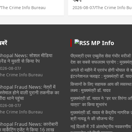
The Crime Info Bureau
2026-08-07
The Crime Info B
रें
MP Info
hopal News: सोशल मीडिया
पीएमश्री एयर एम्बुलेंस सेवा गंभीर मरीजों
्रेंड ने युवती से किया रेप
देश का सबसे सफलतम प्रयोग : मुख्यमंत्
026-08-07
अगले दो महीने में प्रारंभ होगी भोपाल से
he Crime Info Bureau
इंटरनेशनल फ्लाइट : मुख्यमंत्री डॉ. याद
किसानों के लिए सहायक आय की व्यवस्था
hopal Fraud News: नेत्रों में
लक्ष्य : मुख्यमंत्री डॉ. यादव
स्तेमाल होने वाली पुरानी तकनीक का
ौदा थाने पहुंचा
मुख्यमंत्री डॉ. यादव ने "हर घर तिरंगा अ
यात्रा" का किया शुभारंभ
026-08-07
he Crime Info Bureau
मुख्यमंत्री डॉ. यादव से केंद्रीय नागरिक
श्री नायडू ने की सौजन्य भेंट
hopal Fraud News: कारोबारी
नई दिल्ली में 7वें अंतर्राष्ट्रीय नवकरणीय 
े मार्केटिंग एजेंट ने किया 16 लाख