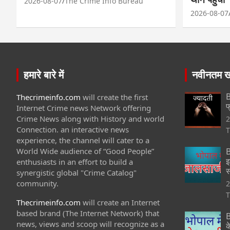
2026-08-07
The Crime Info Bureau
2026-08-07
हमारे बारे में
नवीनतम खब
B
Thecrimeinfo.com
will create the first
फ
Internet Crime news Network offering
Crime News along with History and world
2
Connection. an interactive news
T
experience, the channel will cater to a
World Wide audience of “Good People”
B
इ
enthusiasts in an effort to build a
स
synergistic global "Crime Catalog"
community.
2
T
Thecrimeinfo.com
will create an Internet
based brand (The Internet Network) that
B
news, views and scoop will recognize as a
क