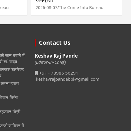
ureau
2026-08-07
The Crime Info Bureau
Contact Us
 की जान बचाने में
Keshav Raj Pande
री डॉ. यादव
(Editor-in-Chief)
 शारजाह डायरेक्ट
+91 - 78986 56291
व
keshavrajpandebpl@gmail.com
 करना हमारा
भियान-तिरंगा
 उड्डयन मंत्री
ऊर्जा सम्मेलन में