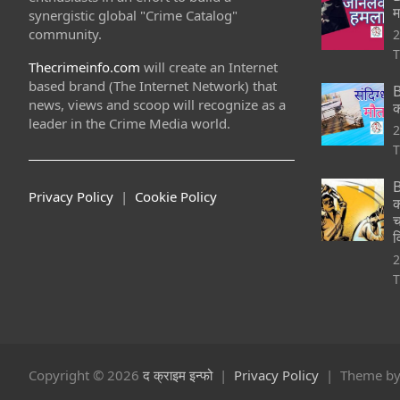
म
synergistic global "Crime Catalog"
community.
2
T
Thecrimeinfo.com
will create an Internet
based brand (The Internet Network) that
B
news, views and scoop will recognize as a
क
leader in the Crime Media world.
2
T
B
Privacy Policy
|
Cookie Policy
क
च
व
2
T
Copyright © 2026
द क्राइम इन्फो
Privacy Policy
Theme b