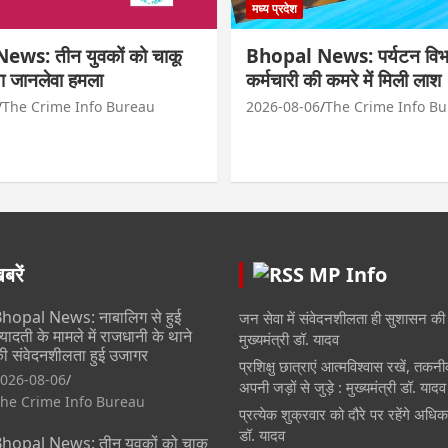
मध्य प्रदेश
ws: तीन युवकों को चाकू
Bhopal News: पर्यटन विभ
ा जानलेवा हमला
कर्मचारी की कमरे में मिली लाश
The Crime Info Bureau
2026-08-06
The Crime Info B
रें
MP Info
hopal News: नाबालिग से हुई
जन सेवा में संवेदनशीलता ही सुशासन की
्यादती के मामले में राजधानी के थाने
मुख्यमंत्री डॉ. यादव
ी संवेदनशीलता हुई उजागर
प्रशिक्षु छात्राएं आत्मविश्वास रखें, तकन
026-08-06
अपनी जड़ों से जुड़े : मुख्यमंत्री डॉ. यादव
he Crime Info Bureau
प्रत्येक शुक्रवार को दौरे पर रहेंगे अधिका
डॉ. यादव
hopal News: तीन युवकों को चाकू