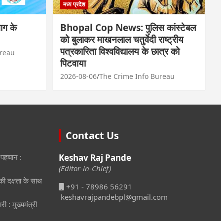
मध्य प्रदेश
ाग के
Bhopal Cop News: पुलिस कांस्टेबल
को बुलाकर माखनलाल चतुर्वेदी राष्ट्रीय
पत्रकारिता विश्वविद्यालय के छात्र को
ureau
पिटवाया
2026-08-06
The Crime Info Bureau
Contact Us
 पहचान :
Keshav Raj Pande
(Editor-in-Chief)
ीकी दक्षता के साथ
+91 - 78986 56291
keshavrajpandebpl@gmail.com
री : मुख्यमंत्री