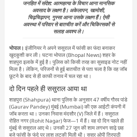
जनहित में संदेश: आत्महत्या के विचार आना मानसिक
अवसाद के लक्षण है। अकेलापन, खामोशी,
चिढ़चिढ़ापन, गुस्सा आना उसके लक्षण हैं। ऐसी
अवस्था में परिवार से बातचीत करें और चिकित्सकों से
सलाह अवश्य ले।
भोपाल।
इंजीनियर ने अपने ससुराल में फांसी का फंदा बनाकर
खुदकुशी कर ली। घटना भोपाल (Bhopal News) शहर के
शाहपुरा इलाके में हुई है। पुलिस को किसी तरह का सुसाइड नोट नहीं
मिला है। लेकिन, परिजनों से हुई बातचीत से पता चला है कि वह जॉब
छूटने के बाद से ही काफी तनाव में चल रहा था।
दो दिन पहले ही ससुराल आया था
शाहपुरा (Shahpura) थाना पुलिस के अनुसार 47 वर्षीय गौरव पांडे
(Gaurav Pandey) मुंबई (Mumbai) की एक आईटी कंपनी में
जॉब करता था। उनका निवास मंदसौर (V) जिले में हैं। ससुराल
रोहित नगर (Rohit Nagar) फेज—1 में हैं। वह दो दिन पहले ही
मुंबई से ससुराल आए थे। उनकी 27 जून की शाम लगभग साढ़े छह
बजे फांसी के फंदे पर लाश लटकी मिली थी। ससुर ओपी त्रिपाठी