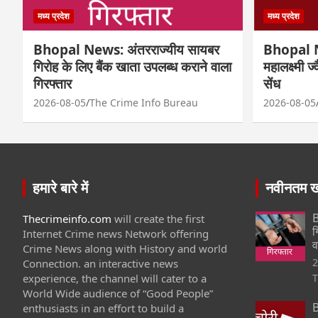
मध्य प्रदेश
मध्य प्रदेश
Bhopal News: अंतरराज्यीय सायबर
Bhopal N
गिरोह के लिए बैंक खाता उपलब्ध कराने वाला
महालक्ष्मी ज
गिरफ्तार
सेंध
2026-08-05
The Crime Info Bureau
2026-08-05
हमारे बारे में
नवीनतम खब
B
Thecrimeinfo.com
will create the first
ग
Internet Crime news Network offering
व
Crime News along with History and world
2
Connection. an interactive news
experience, the channel will cater to a
T
World Wide audience of “Good People”
B
enthusiasts in an effort to build a