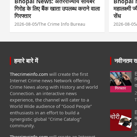
Bhopal News: अंतरराज्यीय सायबर
Bhopal N
गिरोह के लिए बैंक खाता उपलब्ध कराने वाला
महालक्ष्मी ज
गिरफ्तार
सेंध
2026-08-05
The Crime Info Bureau
2026-08-05
हमारे बारे में
नवीनतम खब
B
Thecrimeinfo.com
will create the first
ग
Internet Crime news Network offering
व
Crime News along with History and world
2
Connection. an interactive news
experience, the channel will cater to a
T
World Wide audience of “Good People”
B
enthusiasts in an effort to build a
म
synergistic global "Crime Catalog"
ल
community.
2
Thecrimeinfo.com
will create an Internet