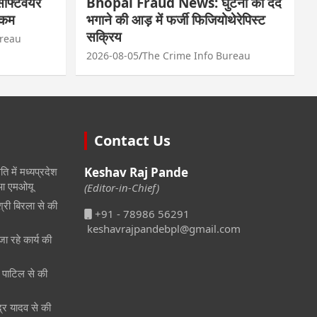
फ्टवेयर
Bhopal Fraud News: घुटनों का दर्द
रकम
भगाने की आड़ में फर्जी फिजियोथेरेपिस्ट
सक्रिय
ureau
2026-08-05
The Crime Info Bureau
Contact Us
ि में मध्यप्रदेश
Keshav Raj Pande
हुआ एमओयू
(Editor-in-Chief)
श्री बिरला से की
+91 - 78986 56291
keshavrajpandebpl@gmail.com
जा रहे कार्य की
री पाटिल से की
ेंद्र यादव से की