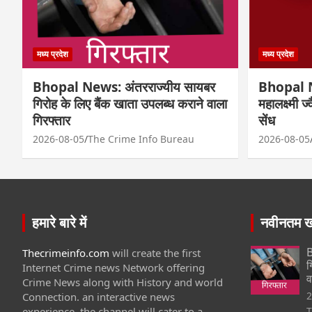
मध्य प्रदेश
मध्य प्रदेश
Bhopal News: अंतरराज्यीय सायबर
Bhopal N
गिरोह के लिए बैंक खाता उपलब्ध कराने वाला
महालक्ष्मी ज
गिरफ्तार
सेंध
2026-08-05
The Crime Info Bureau
2026-08-05
हमारे बारे में
नवीनतम खब
B
Thecrimeinfo.com
will create the first
ग
Internet Crime news Network offering
व
Crime News along with History and world
2
Connection. an interactive news
experience, the channel will cater to a
T