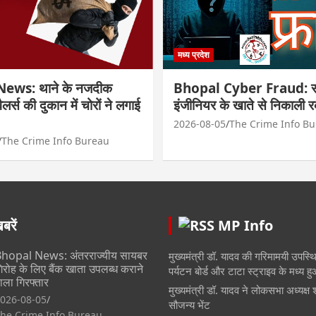
मध्य प्रदेश
ews: थाने के नजदीक
Bhopal Cyber Fraud: सा
्वैलर्स की दुकान में चोरों ने लगाई
इंजीनियर के खाते से निकाली 
2026-08-05
The Crime Info B
The Crime Info Bureau
रें
MP Info
hopal News: अंतरराज्यीय सायबर
मुख्यमंत्री डॉ. यादव की गरिमामयी उपस्थित
िरोह के लिए बैंक खाता उपलब्ध कराने
पर्यटन बोर्ड और टाटा स्ट्राइव के मध्य 
ाला गिरफ्तार
मुख्यमंत्री डॉ. यादव ने लोकसभा अध्यक्ष 
026-08-05
सौजन्य भेंट
he Crime Info Bureau