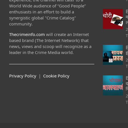
World Wide audience of “Good People”
B
enthusiasts in an effort to build a
म
synergistic global "Crime Catalog"
ल
community.
2
Thecrimeinfo.com
will create an Internet
T
based brand (The Internet Network) that
news, views and scoop will recognize as a
B
leader in the Crime Media world.
इ
2
T
Privacy Policy
|
Cookie Policy
B
द
फ
2
T