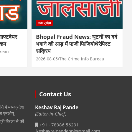
मध्य प्रदेश
फ्टवेयर
Bhopal Fraud News: घुटनों का दर्द
रकम
भगाने की आड़ में फर्जी फिजियोथेरेपिस्ट
सक्रिय
ureau
2026-08-05
The Crime Info Bureau
Contact Us
ि में मध्यप्रदेश
Keshav Raj Pande
हुआ एमओयू
(Editor-in-Chief)
श्री बिरला से की
+91 - 78986 56291
keshavrajpandebpl@gmail.com