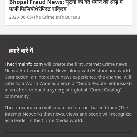
Bhopal Fraud News: घुटनों का दर्द भगाने की आड़ में
फर्जी फिजियोथेरेपिस्ट सक्रिय
2026-08-05
The Crime Info Bureau
हमारे बारे में
Thecrimeinfo.com
will create the first Internet Crime news
Network offering Crime News along with History and world
Connection. an interactive news experience, the channel will
cater to a World Wide audience of “Good People” enthusiasts
in an effort to build a synergistic global "Crime Catalog"
community.
Thecrimeinfo.com
will create an Internet based brand (The
Internet Network) that news, views and scoop will recognize
as a leader in the Crime Media world.