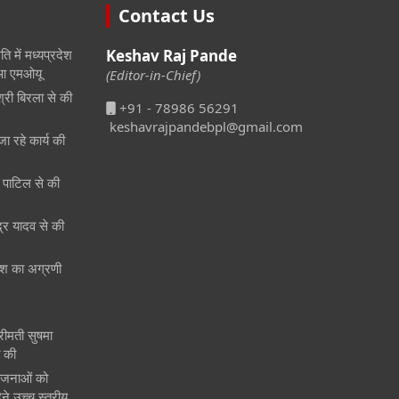
Contact Us
ि में मध्यप्रदेश
Keshav Raj Pande
हुआ एमओयू
(Editor-in-Chief)
श्री बिरला से की
+91 - 78986 56291
keshavrajpandebpl@gmail.com
जा रहे कार्य की
री पाटिल से की
ेंद्र यादव से की
 देश का अग्रणी
श्रीमती सुषमा
त की
ोजनाओं को
ने उच्च स्तरीय