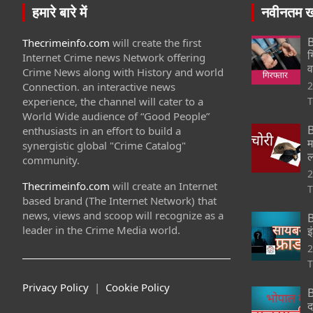
हमारे बारे में
नवीनतम खब
B
Thecrimeinfo.com
will create the first
ग
Internet Crime news Network offering
व
Crime News along with History and world
2
Connection. an interactive news
experience, the channel will cater to a
T
World Wide audience of “Good People”
B
enthusiasts in an effort to build a
म
synergistic global "Crime Catalog"
ल
community.
2
Thecrimeinfo.com
will create an Internet
T
based brand (The Internet Network) that
news, views and scoop will recognize as a
B
leader in the Crime Media world.
इ
2
T
Privacy Policy
|
Cookie Policy
B
द