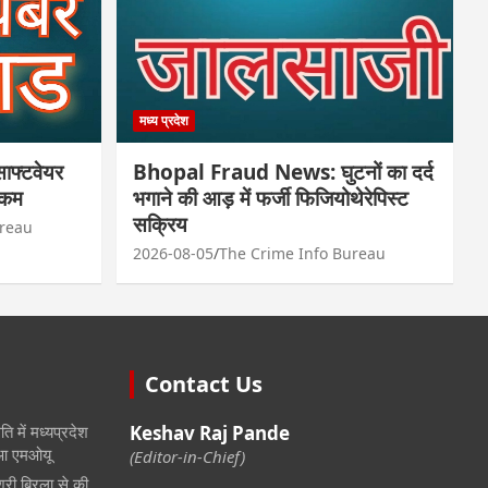
मध्य प्रदेश
फ्टवेयर
Bhopal Fraud News: घुटनों का दर्द
रकम
भगाने की आड़ में फर्जी फिजियोथेरेपिस्ट
सक्रिय
ureau
2026-08-05
The Crime Info Bureau
Contact Us
ि में मध्यप्रदेश
Keshav Raj Pande
हुआ एमओयू
(Editor-in-Chief)
श्री बिरला से की