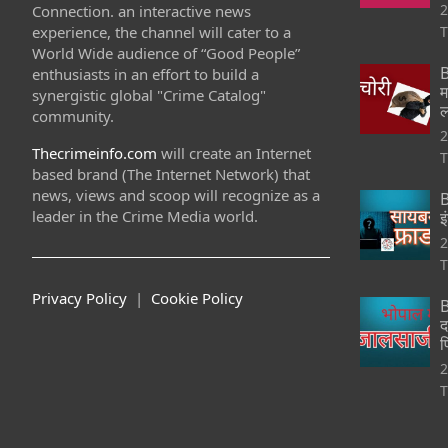
2
Connection. an interactive news
experience, the channel will cater to a
T
World Wide audience of “Good People”
B
enthusiasts in an effort to build a
म
synergistic global "Crime Catalog"
ल
community.
2
Thecrimeinfo.com
will create an Internet
T
based brand (The Internet Network) that
news, views and scoop will recognize as a
B
leader in the Crime Media world.
इ
2
T
Privacy Policy
|
Cookie Policy
B
द
फ
2
T