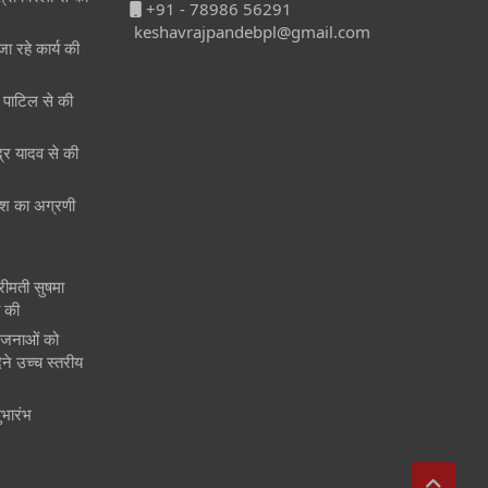
+91 - 78986 56291
keshavrajpandebpl@gmail.com
जा रहे कार्य की
री पाटिल से की
ेंद्र यादव से की
 देश का अग्रणी
श्रीमती सुषमा
त की
ोजनाओं को
ने उच्च स्तरीय
ुभारंभ