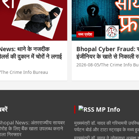
मध्य प्रदेश
ews: थाने के नजदीक
Bhopal Cyber Fraud: सा
्वैलर्स की दुकान में चोरों ने लगाई
इंजीनियर के खाते से निकाली 
2026-08-05
The Crime Info B
The Crime Info Bureau
रें
MP Info
hopal News: अंतरराज्यीय सायबर
मुख्यमंत्री डॉ. यादव की गरिमामयी उपस्थित
िरोह के लिए बैंक खाता उपलब्ध कराने
पर्यटन बोर्ड और टाटा स्ट्राइव के मध्य 
ाला गिरफ्तार
मुख्यमंत्री डॉ. यादव ने लोकसभा अध्यक्ष 