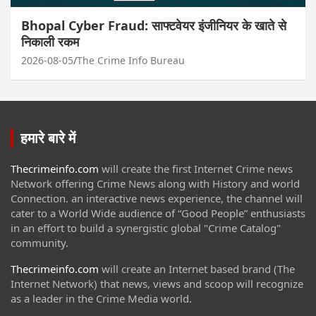
Bhopal Cyber Fraud: साफ्टवेयर इंजीनियर के खाते से
निकाली रकम
2026-08-05
The Crime Info Bureau
हमारे बारे में
Thecrimeinfo.com
will create the first Internet Crime news
Network offering Crime News along with History and world
Connection. an interactive news experience, the channel will
cater to a World Wide audience of “Good People” enthusiasts
in an effort to build a synergistic global "Crime Catalog"
community.
Thecrimeinfo.com
will create an Internet based brand (The
Internet Network) that news, views and scoop will recognize
as a leader in the Crime Media world.