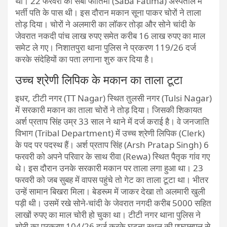
था। 22 फरवरी को सबा फातिमा (Saba Fatima) अस्पताल में
भर्ती पति के पास थी। इस दौरान मकान सूना पाकर चोरों ने ताला
तोड़ दिया। चोरों ने अलमारी का लॉकर तोड़ा और सोने चांदी के
जेवरात नकदी पांच लाख रुपए समेत करीब 16 लाख रुपए का माल
समेट ले गए। निशातपुरा थाना पुलिस ने प्रकरण 119/26 दर्ज
करके संदेहियों का पता लगाना शुरु कर दिया है।
उच्च श्रेणी लिपिक के मकान का ताला टूटा
इधर, टीटी नगर (TT Nagar) स्थित तुलसी नगर (Tulsi Nagar)
में सरकारी मकान का ताला चोरों ने तोड़ दिया। जिसकी शिकायत
अर्श प्रताप सिंह उम्र 33 साल ने थाने में दर्ज कराई है। वे जनजाति
विभाग (Tribal Department) में उच्च श्रेणी लिपिक (Clerk)
के पद पर पदस्थ हैं। अर्श प्रताप सिंह (Arsh Pratap Singh) 6
फरवरी को अपने परिवार के साथ रीवा (Rewa) स्थित पैतृक गांव गए
थे। इस दौरान उनके सरकारी मकान पर ताला लगा हुआ था। 23
फरवरी को जब सुबह में वापस पहुंचे तो गेट का ताला टूटा था। भीतर
उन्हें सामान बिखरा मिला। बेडरूम में जाकर देखा तो अलमारी खुली
पड़ी थी। उसमें रखे सोने-चांदी के जेवरात नगदी करीब 5000 सहित
लाखों रुपए का माल चोरी हो चुका था। टीटी नगर थाना पुलिस ने
चोरी का प्रकरण 104/26 दर्ज करके घटना स्थल की एफएसएल से