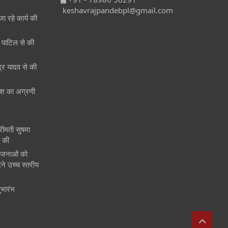
keshavrajpandebpl@gmail.com
जा रहे कार्य की
री पाटिल से की
ेंद्र यादव से की
 देश का अग्रणी
श्रीमती सुषमा
त की
ोजनाओं को
ने उच्च स्तरीय
ुभारंभ