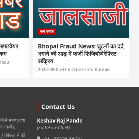
मध्य प्रदेश
फ्टवेयर
Bhopal Fraud News: घुटनों का दर्द
रकम
भगाने की आड़ में फर्जी फिजियोथेरेपिस्ट
सक्रिय
ureau
2026-08-05
The Crime Info Bureau
Contact Us
ि में मध्यप्रदेश
Keshav Raj Pande
हुआ एमओयू
(Editor-in-Chief)
श्री बिरला से की
+91 - 78986 56291