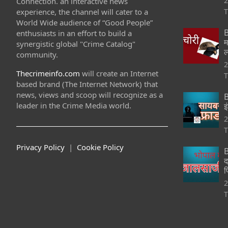
2
Connection. an interactive news
experience, the channel will cater to a
T
World Wide audience of “Good People”
B
enthusiasts in an effort to build a
म
synergistic global "Crime Catalog"
ल
community.
2
Thecrimeinfo.com
will create an Internet
T
based brand (The Internet Network) that
news, views and scoop will recognize as a
B
leader in the Crime Media world.
इ
2
T
Privacy Policy
|
Cookie Policy
B
द
फ
2
T