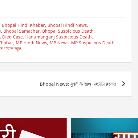
,
Bhopal Hindi Khabar
,
Bhopal Hindi News
,
s
,
Bhopal Samachar
,
Bhopal Suspicious Death
,
 Died Case
,
Hanumanganj Suspicious Death
,
Khabar
,
MP Hindi News
,
MP News
,
MP Suspicious Death
,
स्ट भोपाल न्यूज
Bhopal News: युवती के साथ अश्लील हरकत