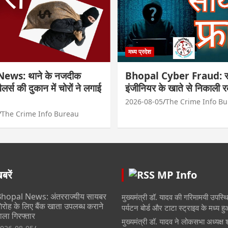
मध्य प्रदेश
ews: थाने के नजदीक
Bhopal Cyber Fraud: सा
्वैलर्स की दुकान में चोरों ने लगाई
इंजीनियर के खाते से निकाली 
2026-08-05
The Crime Info B
The Crime Info Bureau
रें
MP Info
hopal News: अंतरराज्यीय सायबर
मुख्यमंत्री डॉ. यादव की गरिमामयी उपस्थित
िरोह के लिए बैंक खाता उपलब्ध कराने
पर्यटन बोर्ड और टाटा स्ट्राइव के मध्य 
ाला गिरफ्तार
मुख्यमंत्री डॉ. यादव ने लोकसभा अध्यक्ष 