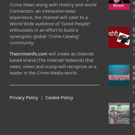
व
Crime News along with History and world
2
Connection. an interactive news
experience, the channel will cater to a
T
World Wide audience of “Good People”
B
enthusiasts in an effort to build a
म
synergistic global "Crime Catalog"
ल
community.
2
Thecrimeinfo.com
will create an Internet
T
based brand (The Internet Network) that
news, views and scoop will recognize as a
B
leader in the Crime Media world.
द
फ
2
T
Privacy Policy
|
Cookie Policy
B
ऑ
2
T