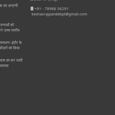
 देश का अग्रणी
+91 - 78986 56291
keshavrajpandebpl@gmail.com
ोजनाओं को
ने उच्च स्तरीय
समाधान: इंदौर के
फीडरों को किया
िश्वास का बन जाती
ीवास्तव