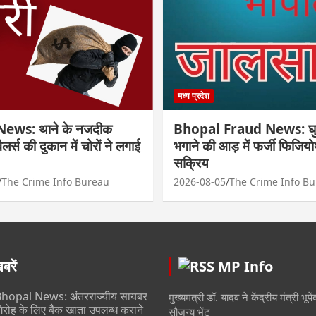
मध्य प्रदेश
ews: थाने के नजदीक
Bhopal Fraud News: घुटनो
्वैलर्स की दुकान में चोरों ने लगाई
भगाने की आड़ में फर्जी फिजियोथ
सक्रिय
The Crime Info Bureau
2026-08-05
The Crime Info B
रें
MP Info
hopal News: अंतरराज्यीय सायबर
मुख्यमंत्री डॉ. यादव ने केंद्रीय मंत्री भूप
िरोह के लिए बैंक खाता उपलब्ध कराने
सौजन्य भेंट