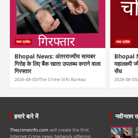
मध्य प्रदेश
मध्य प्रदेश
Bhopal News: अंतरराज्यीय सायबर
Bhopal N
गिरोह के लिए बैंक खाता उपलब्ध कराने वाला
महालक्ष्मी ज
गिरफ्तार
सेंध
2026-08-05
The Crime Info Bureau
2026-08-05
हमारे बारे में
नवीनतम खब
B
Thecrimeinfo.com
will create the first
ग
Internet Crime news Network offering