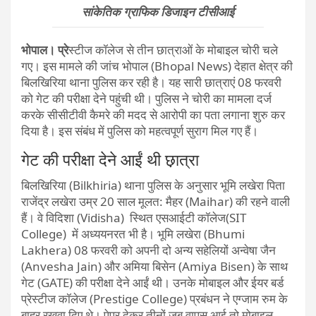
सांकेतिक ग्राफिक डिजाइन टीसीआई
भोपाल। प्रे
​​स्टीज कॉलेज से तीन छात्राओं के मोबाइल चोरी चले
गए। इस मामले की जांच भोपाल (Bhopal News) देहात क्षेत्र की
बिलखिरिया थाना पुलिस कर रही है। यह सारी छात्राएं 08 फरवरी
को गेट की परीक्षा देने पहुंची थी। पुलिस ने चोरी का मामला दर्ज
करके सीसीटीवी कैमरे की मदद से आरोपी का पता लगाना शुरु कर
दिया है। इस संबंध में पुलिस को महत्वपूर्ण सुराग मिल गए हैं।
गेट की परीक्षा देने आईं थी छ़ात्रा
बिलखिरिया (Bilkhiria) थाना पुलिस के अनुसार भूमि लखेरा पिता
राजेंद्र लखेरा उम्र 20 साल मूलत: मैहर (Maihar) की रहने वाली
हैं। वे विदिशा (Vidisha) स्थित एसआईटी कॉलेज(SIT
College) में अध्ययनरत भी है। भूमि लखेरा (Bhumi
Lakhera) 08 फरवरी को अपनी दो अन्य सहेलियों अन्वेषा जैन
(Anvesha Jain) और अमिया बिसेन (Amiya Bisen) के साथ
गेट (GATE) की परीक्षा देने आईं थी। उनके मोबाइल और ईयर बर्ड
प्रेस्टीज कॉलेज (Prestige College) प्रबंधन ने एग्जाम रुम के
बाहर रखवा दिए थे। पेपर देकर तीनों जब वापस आई तो मोबाइल