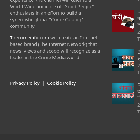
World Wide audience of “Good People”
B
enthusiasts in an effort to build a
म
synergistic global "Crime Catalog"
ल
community.
2
Thecrimeinfo.com
will create an Internet
T
based brand (The Internet Network) that
news, views and scoop will recognize as a
B
leader in the Crime Media world.
इ
2
T
Privacy Policy
|
Cookie Policy
B
द
फ
2
T