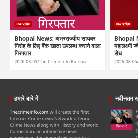
मध्य प्रदेश
मध्य प्रदेश
Bhopal News: अंतरराज्यीय सायबर
Bhopal N
गिरोह के लिए बैंक खाता उपलब्ध कराने वाला
महालक्ष्मी ज
गिरफ्तार
सेंध
2026-08-05
The Crime Info Bureau
2026-08-05
हमारे बारे में
नवीनतम खब
B
Thecrimeinfo.com
will create the first
ग
Internet Crime news Network offering
व
Crime News along with History and world
2
Connection. an interactive news
experience, the channel will cater to a
T