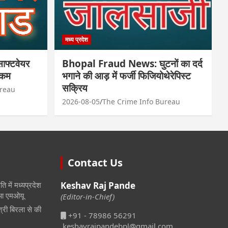
मध्य प्रदेश
फ्टवेयर
Bhopal Fraud News: घुटनों का दर्द
रकम
भगाने की आड़ में फर्जी फिजियोथेरेपिस्ट
सक्रिय
ureau
2026-08-05
The Crime Info Bureau
Contact Us
ि में मध्यप्रदेश
Keshav Raj Pande
हुआ एमओयू
(Editor-in-Chief)
श्री बिरला से की
+91 - 78986 56291
keshavrajpandebpl@gmail.com