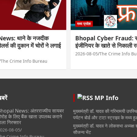
मध्य प्रदेश
ews: थाने के नजदीक
Bhopal Cyber Fraud: सा
्वैलर्स की दुकान में चोरों ने लगाई
इंजीनियर के खाते से निकाली 
2026-08-05
The Crime Info B
The Crime Info Bureau
रें
MP Info
hopal News: अंतरराज्यीय सायबर
मुख्यमंत्री डॉ. यादव की गरिमामयी उपस्थित
िरोह के लिए बैंक खाता उपलब्ध कराने
पर्यटन बोर्ड और टाटा स्ट्राइव के मध्य 
ाला गिरफ्तार
मुख्यमंत्री डॉ. यादव ने लोकसभा अध्यक्ष 
026-08-05
सौजन्य भेंट
he Crime Info Bureau