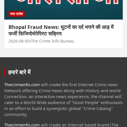
मध्य प्रदेश
Bhopal Fraud News: घुटनों का दर्द भगाने की आड़ में
फर्जी फिजियोथेरेपिस्ट सक्रिय
2026-08-05
The Crime Info Bureau
हमारे बारे में
Thecrimeinfo.com
will create the first Internet Crime news
Network offering Crime News along with History and world
Connection. an interactive news experience, the channel will
cater to a World Wide audience of “Good People” enthusiasts
in an effort to build a synergistic global "Crime Catalog"
community.
Thecrimeinfo.com
will create an Internet based brand (The