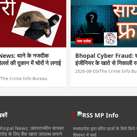
मध्य प्रदेश
ews: थाने के नजदीक
Bhopal Cyber Fraud: सा
्वैलर्स की दुकान में चोरों ने लगाई
इंजीनियर के खाते से निकाली 
2026-08-05
The Crime Info B
The Crime Info Bureau
रें
MP Info
hopal News: अंतरराज्यीय सायबर
मध्यप्रदेश द्वारा हरित ऊर्जा के लिये किये 
िरोह के लिए बैंक खाता उपलब्ध कराने
विश्वभर में चर्चा