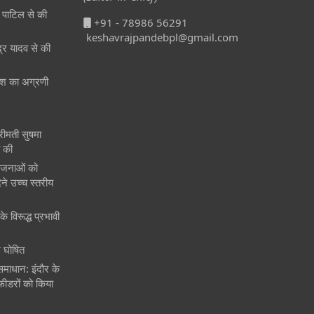
री पाटिल से की
+91 - 78986 56291
keshavrajpandebpl@gmail.com
ेंद्र यादव से की
 देश का अग्रणी
श्रीमती सुषमा
त की
ोजनाओं को
ने उच्च स्तरीय
े विरूद्ध प्रभावी
 घोषित
समाधान: इंदौर के
फीडरों को किया