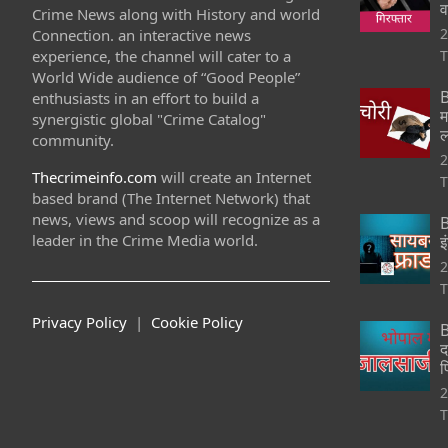
व
Crime News along with History and world
2
Connection. an interactive news
experience, the channel will cater to a
T
World Wide audience of “Good People”
B
enthusiasts in an effort to build a
म
synergistic global "Crime Catalog"
ल
community.
2
Thecrimeinfo.com
will create an Internet
T
based brand (The Internet Network) that
news, views and scoop will recognize as a
B
leader in the Crime Media world.
इ
2
T
Privacy Policy
|
Cookie Policy
B
द
फ
2
T