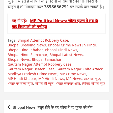
जुड़ना चाहते हैं या फिर कोई घटना या समाचार की जानकारी देना
चाहते हैं तो मोबाइल नंबर
7898656291
पर संपर्क कर सकते हैं।
यह भी पढ़ें:
MP Political News: सीएम हाउस में लंच के
बाद विधायकों को नसीहत
Tags:
Bhopal Attempt Robbery Case
,
Bhopal Breaking News
,
Bhopal Crime News In Hindi
,
Bhopal Hindi Khabar
,
Bhopal Hindi News
,
Bhopal Hindi Samachar
,
Bhopal Latest News
,
Bhopal News
,
Bhopal Samachar
,
Gautam Nagar Attempt Robbery Case
,
Gautam Nagar Beaten Case
,
Gautam Nagar Knife Attack
,
Madhya Pradesh Crime News
,
MP Crime News
,
MP Hindi Khabar
,
MP Hindi News
,
MP News
,
आज की न्यूज
,
भोपाल की ताजा न्यूज
,
भोपाल की न्यूज
,
भोपाल समाचार आज
,
लेटेस्ट भोपाल न्यूज
Post
Bhopal News: बेसुध होने के बाद कोमा में गए युवक की मौत
navigation