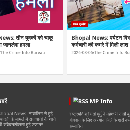
मध्य प्रदेश
ws: तीन युवकों को चाकू
Bhopal News: पर्यटन विभ
ा जानलेवा हमला
कर्मचारी की कमरे में मिली लाश
The Crime Info Bureau
2026-08-06
The Crime Info B
रें
MP Info
hopal News: नाबालिग से हुई
राष्ट्रपति श्रीमती मुर्मु ने महेश्वरी साड़ी बु
्यादती के मामले में राजधानी के थाने
योगदान के लिए खरगोन जिले के श्री कम
ी संवेदनशीलता हुई उजागर
सम्मानित