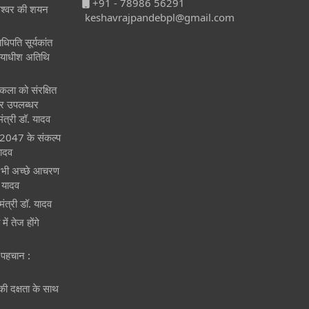
+91 - 78986 56291
ेश्‍वर की शयन
keshavrajpandebpl@gmail.com
ाधिपति सूर्यकांत
्यायाधीश अतिथि
 कला को संरक्षित
र उपलब्धर
मंत्री डॉ. यादव
त-2047 के संकल्प
यादव
 को भी अच्छे आचरण
. यादव
मंत्री डॉ. यादव
ें तेज होंगे
 पहचान :
ीकी दक्षता के साथ