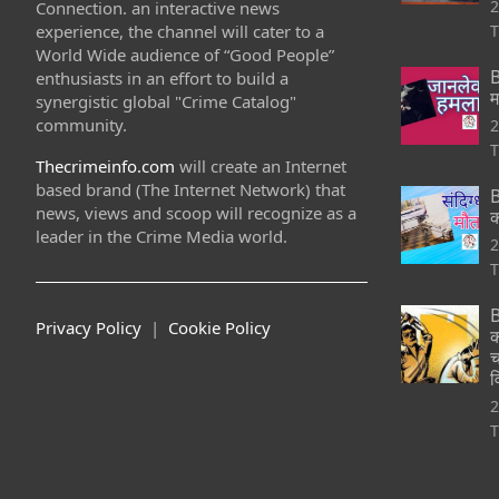
2
Connection. an interactive news
experience, the channel will cater to a
T
World Wide audience of “Good People”
B
enthusiasts in an effort to build a
म
synergistic global "Crime Catalog"
community.
2
T
Thecrimeinfo.com
will create an Internet
based brand (The Internet Network) that
B
news, views and scoop will recognize as a
क
leader in the Crime Media world.
2
T
B
Privacy Policy
|
Cookie Policy
क
च
व
2
T