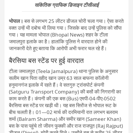
सांकेतिक ग्राफिक डिजाइन टीसीआई
भोपाल।
बस से लगभग 25 लीटर डीजल चोरी चला गया। ऐसा करते
वक्त उन्हें भी दबोच भी लिया गया। जिसके बाद उन्हें पुलिस को सौंपा
गया। यह मामला भोपाल (Bhopal News) शहर के टीला
जमालपुरा इलाके का है। हालांकि पुलिस ने वारदात होने की
जानकारी देते हुए बताया कि आरोपी अभी फरार चल रहे हैं।
बैरसिया बस स्टेंड पर हुई वारदात
टीला जमालपुरा (Teela Jamalpura) थाना पुलिस के अनुसार
सलीम खान पिता वहीद खान उम्र 63 साल बाफना कॉलोनी
हनुमानगंज इलाके में रहते हैं। वे सतगुरु ट्रांसपोर्ट कंपनी
(Satguru Transport Company) की बसों की निगरानी का
काम करते हैं। कंपनी की एक बस (Bus) एमपी-04-पीए-0502
बैरसिया बस स्टेंड पर खड़ी थी। यह बस सिरोंज से भोपाल रूट के
बीच चलती है। 01—02 मार्च की दरमियानी रात लगभग बलराम
शर्मा (Balram Sharma) और समीर खान (Sameer Khan)
बस के पास पहुंचे तो जीवन फुक्की और राज राजपूत (Raj Rajput)
डीजल (Diesel) चोरी करते मिले। उन्होंने बस से करीब 25 लीटर