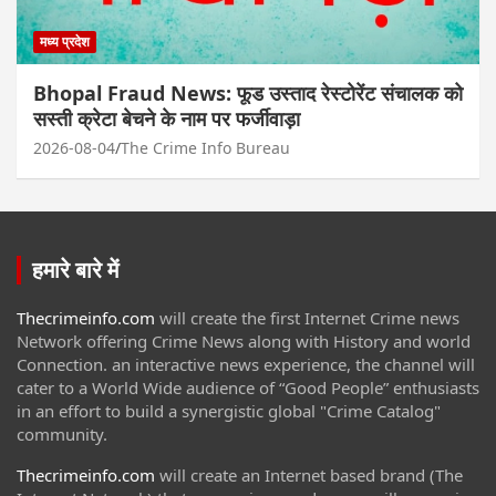
मध्य प्रदेश
Bhopal Fraud News: फूड उस्ताद रेस्टोरेंट संचालक को
सस्ती क्रेटा बेचने के नाम पर फर्जीवाड़ा
2026-08-04
The Crime Info Bureau
हमारे बारे में
Thecrimeinfo.com
will create the first Internet Crime news
Network offering Crime News along with History and world
Connection. an interactive news experience, the channel will
cater to a World Wide audience of “Good People” enthusiasts
in an effort to build a synergistic global "Crime Catalog"
community.
Thecrimeinfo.com
will create an Internet based brand (The