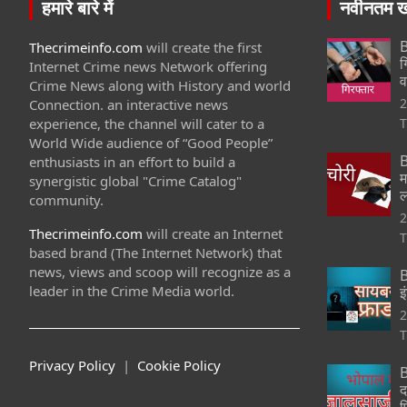
हमारे बारे में
नवीनतम खब
B
Thecrimeinfo.com
will create the first
ग
Internet Crime news Network offering
व
Crime News along with History and world
2
Connection. an interactive news
experience, the channel will cater to a
T
World Wide audience of “Good People”
B
enthusiasts in an effort to build a
म
synergistic global "Crime Catalog"
ल
community.
2
Thecrimeinfo.com
will create an Internet
T
based brand (The Internet Network) that
news, views and scoop will recognize as a
B
leader in the Crime Media world.
इ
2
T
Privacy Policy
|
Cookie Policy
B
द
फ