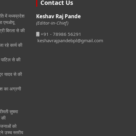
Contact Us
ि में मध्यप्रदेश
Keshav Raj Pande
हुआ एमओयू
(Editor-in-Chief)
श्री बिरला से की
+91 - 78986 56291
keshavrajpandebpl@gmail.com
जा रहे कार्य की
री पाटिल से की
ेंद्र यादव से की
 देश का अग्रणी
श्रीमती सुषमा
त की
ोजनाओं को
ने उच्च स्तरीय